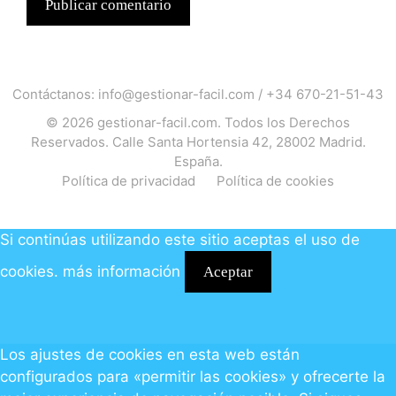
Contáctanos:
info@gestionar-facil.com
/
+34 670-21-51-43
© 2026
gestionar-facil.com
. Todos los Derechos
Reservados. Calle Santa Hortensia 42, 28002 Madrid.
España.
Política de privacidad
Política de cookies
Si continúas utilizando este sitio aceptas el uso de
cookies.
más información
Aceptar
Los ajustes de cookies en esta web están
configurados para «permitir las cookies» y ofrecerte la