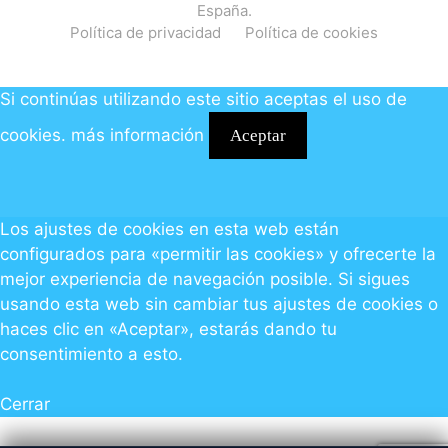
España.
Política de privacidad
Política de cookies
Si continúas utilizando este sitio aceptas el uso de
cookies.
más información
Aceptar
Los ajustes de cookies en esta web están
configurados para «permitir las cookies» y ofrecerte la
mejor experiencia de navegación posible. Si sigues
usando esta web sin cambiar tus ajustes de cookies o
haces clic en «Aceptar», estarás dando tu
consentimiento a esto.
Cerrar