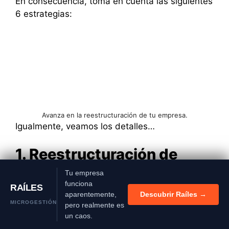
En consecuencia, toma en cuenta las siguientes
6 estrategias:
Avanza en la reestructuración de tu empresa.
Igualmente, veamos los detalles…
1. Reestructuración de
cartera
Tu empresa
funciona
RAÍLES
aparentemente,
Descubrir Raíles →
Permiten determinar si existen productos
MICROGESTIÓN
pero realmente es
actuales y/o servicios que debes potenciar o
un caos.
eliminar.