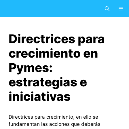
Saltar
M
al
contenido
Directrices para
crecimiento en
Pymes:
estrategias e
iniciativas
Directrices para crecimiento, en ello se
fundamentan las acciones que deberás