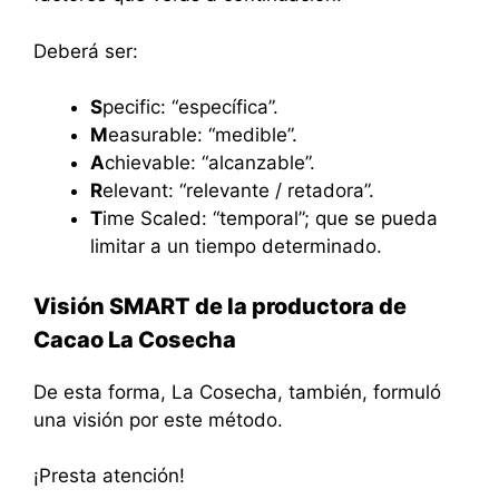
Deberá ser:
S
pecific: “específica”.
M
easurable: “medible”.
A
chievable: “alcanzable”.
R
elevant: “relevante / retadora”.
T
ime Scaled: “temporal”; que se pueda
limitar a un tiempo determinado.
Visión SMART de la productora de
Cacao La Cosecha
De esta forma, La Cosecha, también, formuló
una visión por este método.
¡Presta atención!