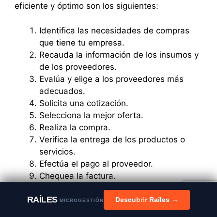
eficiente y óptimo son los siguientes:
Identifica las necesidades de compras
que tiene tu empresa.
Recauda la información de los insumos y
de los proveedores.
Evalúa y elige a los proveedores más
adecuados.
Solicita una cotización.
Selecciona la mejor oferta.
Realiza la compra.
Verifica la entrega de los productos o
servicios.
Efectúa el pago al proveedor.
Chequea la factura.
RAÍLES
Además, al momento de hacer las compras
Descubrir Raíles →
MICROGESTIÓN
para tu empresa, presta especial atención a los