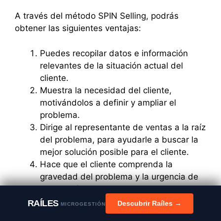
A través del método SPIN Selling, podrás
obtener las siguientes ventajas:
Puedes recopilar datos e información
relevantes de la situación actual del
cliente.
Muestra la necesidad del cliente,
motivándolos a definir y ampliar el
problema.
Dirige al representante de ventas a la raíz
del problema, para ayudarle a buscar la
mejor solución posible para el cliente.
Hace que el cliente comprenda la
gravedad del problema y la urgencia de
su solución.
Los representantes de venta no
RAÍLES
Descubrir Raíles →
MICROGESTIÓN
necesitan forzar los cierres de negocios,