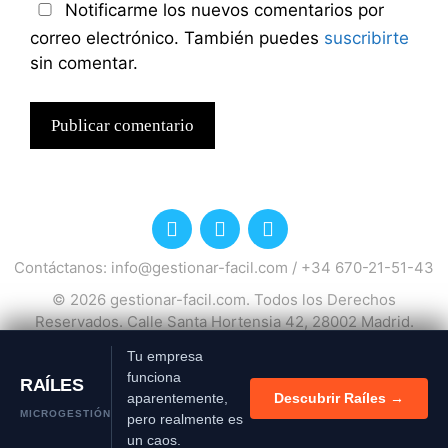
Notificarme los nuevos comentarios por
correo electrónico. También puedes
suscribirte
sin comentar.
Contáctanos:
info@gestionar-facil.com
/
+34 670-21-51-43
© 2026
gestionar-facil.com
. Todos los Derechos
Reservados. Calle Santa Hortensia 42, 28002 Madrid.
España.
Tu empresa
Política de privacidad
Política de cookies
funciona
RAÍLES
aparentemente,
Descubrir Raíles →
MICROGESTIÓN
pero realmente es
Buscar:
un caos.