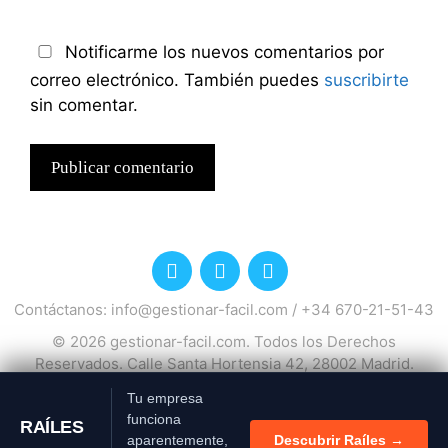
Notificarme los nuevos comentarios por
correo electrónico. También puedes
suscribirte
sin comentar.
Contáctanos:
info@gestionar-facil.com
/
+34 670-21-51-43
© 2026
gestionar-facil.com
. Todos los Derechos
Reservados. Calle Santa Hortensia 42, 28002 Madrid.
España.
Tu empresa
Política de privacidad
Política de cookies
Si continúas utilizando este
funciona
sitio aceptas el uso de
RAÍLES
cookies.
más información
aparentemente,
Descubrir Raíles →