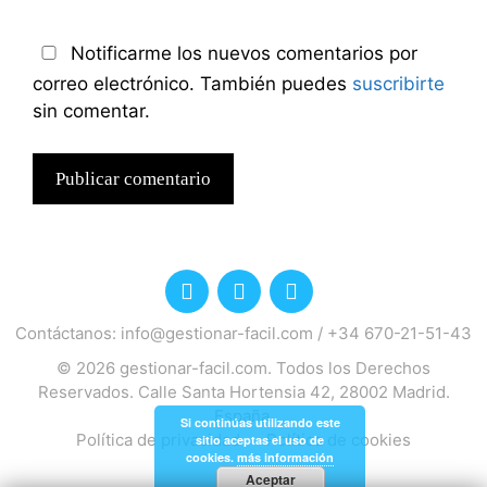
Notificarme los nuevos comentarios por
correo electrónico. También puedes
suscribirte
sin comentar.
Contáctanos:
info@gestionar-facil.com
/
+34 670-21-51-43
© 2026
gestionar-facil.com
. Todos los Derechos
Reservados. Calle Santa Hortensia 42, 28002 Madrid.
España.
Si continúas utilizando este
Política de privacidad
Política de cookies
sitio aceptas el uso de
cookies.
más información
Aceptar