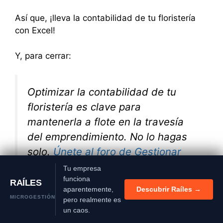
Así que, ¡lleva la contabilidad de tu floristería
con Excel!
Y, para cerrar:
Optimizar la contabilidad de tu
floristería es clave para
mantenerla a flote en la travesía
del emprendimiento. No lo hagas
solo.
Únete al foro de Gestionar
Fácil, donde encontrarás el apoyo
Tu empresa
funciona
que necesitas para utilizar Excel
RAÍLES
aparentemente,
Descubrir Raíles →
de forma eficaz y garantizar la
MICROGESTIÓN
pero realmente es
precisión en cada transacción
.
un caos.