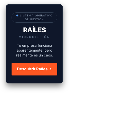
●
SISTEMA OPERATIVO
DE GESTIÓN
RAÍLES
MICROGESTIÓN
Tu empresa funciona
aparentemente, pero
realmente es un caos.
Descubrir Raíles →