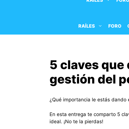
RAÍLES
FOR
Saltar
al
contenido
RAÍLES
FORO
5 claves que 
gestión del p
¿Qué importancia le estás dando e
En esta entrega te comparto 5 cla
ideal. ¡No te la pierdas!