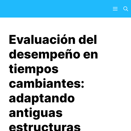
Saltar
Menú
al
contenido
Evaluación del
desempeño en
tiempos
cambiantes:
adaptando
antiguas
estructuras