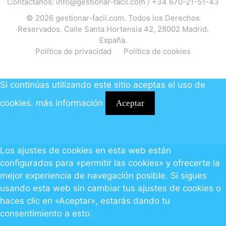
Contáctanos:
info@gestionar-facil.com
/
+34 670-21-51-43
© 2026
gestionar-facil.com
. Todos los Derechos
Reservados. Calle Santa Hortensia 42, 28002 Madrid.
España.
Política de privacidad
Política de cookies
Si continúas utilizando este sitio aceptas el uso de
cookies.
más información
Aceptar
Los ajustes de cookies en esta web están
configurados para «permitir las cookies» y ofrecerte la
mejor experiencia de navegación posible. Si sigues
usando esta web sin cambiar tus ajustes de cookies o
haces clic en «Aceptar», estarás dando tu
consentimiento a esto.