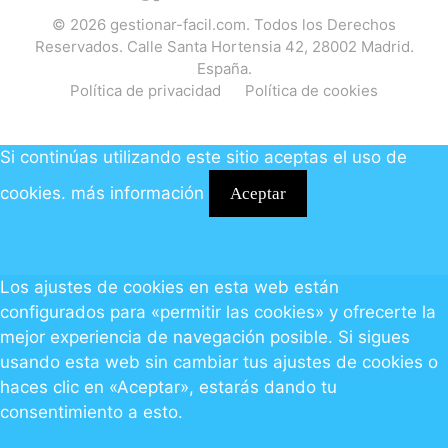
© 2026
gestionar-facil.com
. Todos los Derechos
Reservados. Calle Santa Hortensia 42, 28002 Madrid.
España.
Política de privacidad
Política de cookies
Si continúas utilizando este sitio aceptas el uso de
cookies.
más información
Aceptar
Los ajustes de cookies en esta web están
configurados para «permitir las cookies» y ofrecerte la
mejor experiencia de navegación posible. Si sigues
usando esta web sin cambiar tus ajustes de cookies o
haces clic en «Aceptar», estarás dando tu
consentimiento a esto.