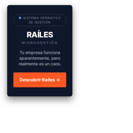
●
SISTEMA OPERATIVO
DE GESTIÓN
RAÍLES
MICROGESTIÓN
Tu empresa funciona
aparentemente, pero
realmente es un caos.
Descubrir Raíles →