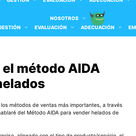
O
GESTIÓN
EVALUACIÓN
ADECUACIÓN
NOSOTROS
GESTIÓN
EVALUACIÓN
ADECUACIÓN
EM
 el método AIDA
helados
e los métodos de ventas más importantes, a través
 hablaré del Método AIDA para vender helados de
reciso, alineado con el tipo de producto/servicio, el