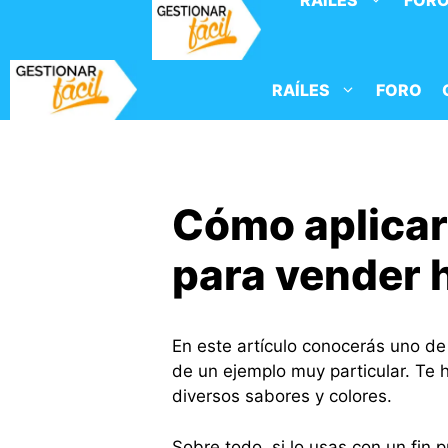
RAÍLES
FOR
Saltar
al
contenido
RAÍLES
FORO
Cómo aplicar
para vender 
En este artículo conocerás uno d
de un ejemplo muy particular. Te
diversos sabores y colores.
Sobre todo, si lo usas con un fin p