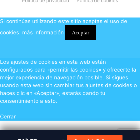
Política de privacidad
Política de cookies
Si continúas utilizando este sitio aceptas el uso de
cookies.
más información
Aceptar
Los ajustes de cookies en esta web están
configurados para «permitir las cookies» y ofrecerte la
mejor experiencia de navegación posible. Si sigues
usando esta web sin cambiar tus ajustes de cookies o
haces clic en «Aceptar», estarás dando tu
consentimiento a esto.
Cerrar