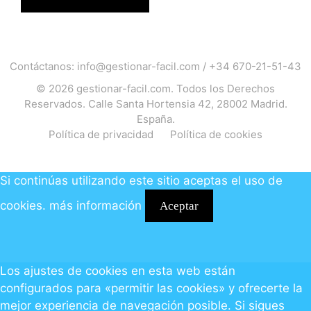
Contáctanos:
info@gestionar-facil.com
/
+34 670-21-51-43
© 2026
gestionar-facil.com
. Todos los Derechos
Reservados. Calle Santa Hortensia 42, 28002 Madrid.
España.
Política de privacidad
Política de cookies
Si continúas utilizando este sitio aceptas el uso de
cookies.
más información
Aceptar
Los ajustes de cookies en esta web están
configurados para «permitir las cookies» y ofrecerte la
mejor experiencia de navegación posible. Si sigues