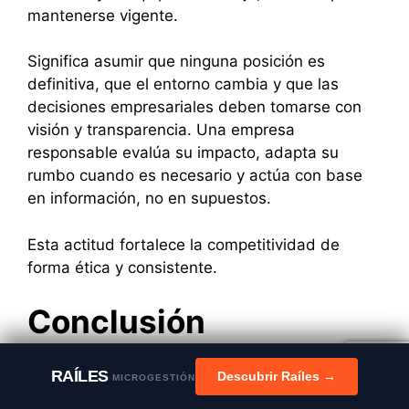
mantenerse vigente.
Significa asumir que ninguna posición es
definitiva, que el entorno cambia y que las
decisiones empresariales deben tomarse con
visión y transparencia. Una empresa
responsable evalúa su impacto, adapta su
rumbo cuando es necesario y actúa con base
en información, no en supuestos.
Esta actitud fortalece la competitividad de
forma ética y consistente.
Conclusión
Creer que se tiene un producto único y sin
RAÍLES
Descubrir Raíles →
MICROGESTIÓN
competencia puede parecer una ventaja, pero