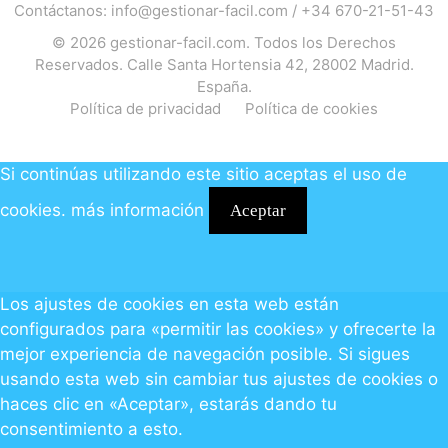
Contáctanos:
info@gestionar-facil.com
/
+34 670-21-51-43
© 2026
gestionar-facil.com
. Todos los Derechos
Reservados. Calle Santa Hortensia 42, 28002 Madrid.
España.
Política de privacidad
Política de cookies
Si continúas utilizando este sitio aceptas el uso de
cookies.
más información
Aceptar
Los ajustes de cookies en esta web están
configurados para «permitir las cookies» y ofrecerte la
mejor experiencia de navegación posible. Si sigues
usando esta web sin cambiar tus ajustes de cookies o
haces clic en «Aceptar», estarás dando tu
consentimiento a esto.