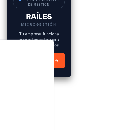
●
SISTEMA OPERATIVO
DE GESTIÓN
RAÍLES
MICROGESTIÓN
Tu empresa funciona
aparentemente, pero
realmente es un caos.
Descubrir Raíles →