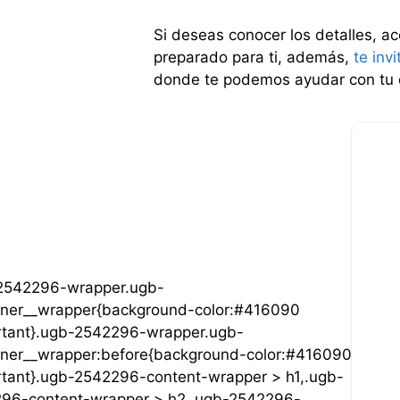
Si deseas conocer los detalles, 
preparado para ti, además,
te inv
donde te podemos ayudar con tu
2542296-wrapper.ugb-
iner__wrapper{background-color:#416090
rtant}.ugb-2542296-wrapper.ugb-
iner__wrapper:before{background-color:#416090
rtant}.ugb-2542296-content-wrapper > h1,.ugb-
96-content-wrapper > h2,.ugb-2542296-