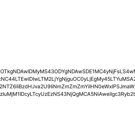
OTkgNDAwIDMyMS43ODYgNDAwSDE1MC4yNjFsLS4wMDEt
IDIwLTM2LjYgNjguOC0yLjEgMy45LTYuMSA2LjMtMTAu
BzdHJva2U9IiNmZmZmZmYiIHN0eWxlPSJmaWxsOiByZ2
zNS43NjQgMCA5NiAweiIgc3Ryb2tlPSIjZmZmZmZmIiBz