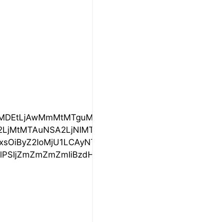
LjAwMmMtMTguMzY2LS4wMTEtMzUuODg5LTEwLjYwNy0
NSA2LjNIMTEwYy05LjUgMC0xNS4yLTEwLjUtMTAuMS0x
IoMjU1LCAyNTUsIDI1NSk7IHN0cm9rZTogcmdiKDI1NSw
dHlsZT0iZmlsbDogcmdiKDI1NSwgMjU1LCAyNTUpOyBzd