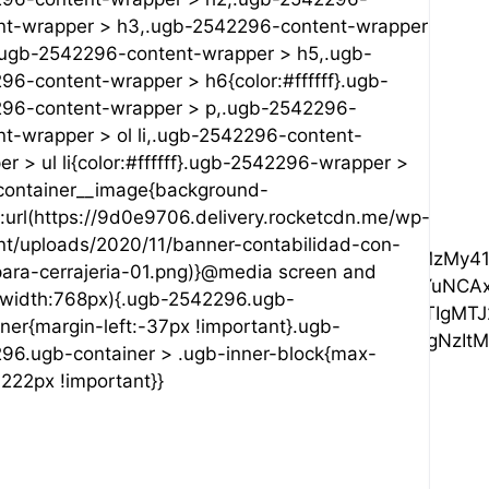
nt-wrapper > h3,.ugb-2542296-content-wrapper
.ugb-2542296-content-wrapper > h5,.ugb-
96-content-wrapper > h6{color:#ffffff}.ugb-
96-content-wrapper > p,.ugb-2542296-
nt-wrapper > ol li,.ugb-2542296-content-
r > ul li{color:#ffffff}.ugb-2542296-wrapper >
container__image{background-
:url(https://9d0e9706.delivery.rocketcdn.me/wp-
nt/uploads/2020/11/banner-contabilidad-con-
MzE1IDEyMy43MzFDMzQzLjY4MyAzOTEuNDA0IDMzMy41
para-cerrajeria-01.png)}@media screen and
MDUuNSAxOTIgMzczIDE5MiAzNzNjLTYuNCAxNC44LTEw
width:768px){.ugb-2542296.ugb-
iAxMnY5Mmg5MmM2LjYgMCAxMiA1LjQgMTIgMTJ2NTZ6Ii
ner{margin-left:-37px !important}.ugb-
MzMi4yMzUgNzIgNzIgNzIgNzItMzIuMjM1IDcyLTcyUzE
96.ugb-container > .ugb-inner-block{max-
:222px !important}}