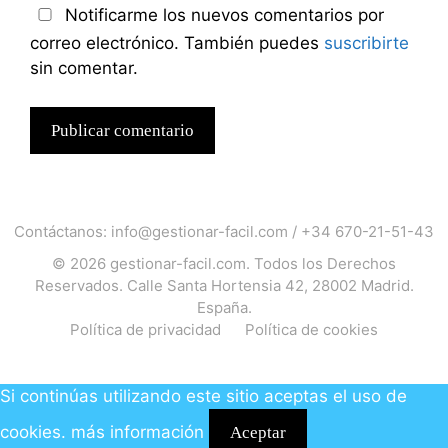
Notificarme los nuevos comentarios por
correo electrónico. También puedes
suscribirte
sin comentar.
Contáctanos:
info@gestionar-facil.com
/
+34 670-21-51-43
© 2026
gestionar-facil.com
. Todos los Derechos
Reservados. Calle Santa Hortensia 42, 28002 Madrid.
España.
Política de privacidad
Política de cookies
Si continúas utilizando este sitio aceptas el uso de
cookies.
más información
Aceptar