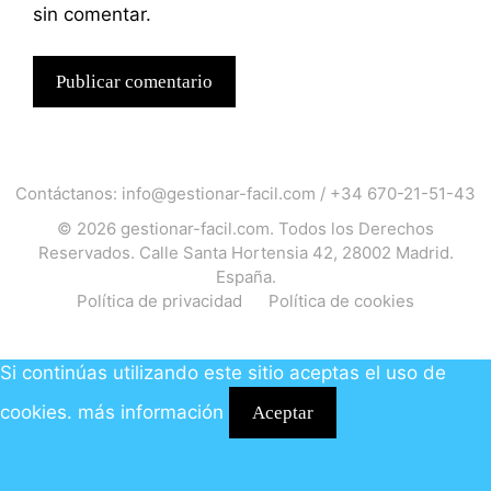
sin comentar.
Contáctanos:
info@gestionar-facil.com
/
+34 670-21-51-43
© 2026
gestionar-facil.com
. Todos los Derechos
Reservados. Calle Santa Hortensia 42, 28002 Madrid.
España.
Política de privacidad
Política de cookies
Si continúas utilizando este sitio aceptas el uso de
cookies.
más información
Aceptar