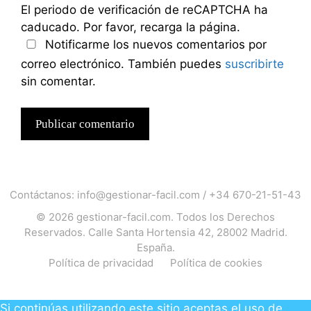
El periodo de verificación de reCAPTCHA ha
caducado. Por favor, recarga la página.
Notificarme los nuevos comentarios por
correo electrónico. También puedes
suscribirte
sin comentar.
Contáctanos:
info@gestionar-facil.com
/
+34 670-21-51-43
© 2026
gestionar-facil.com
. Todos los Derechos
Reservados. Calle Santa Hortensia 42, 28002 Madrid.
España.
Política de privacidad
Política de cookies
Si continúas utilizando este sitio aceptas el uso de