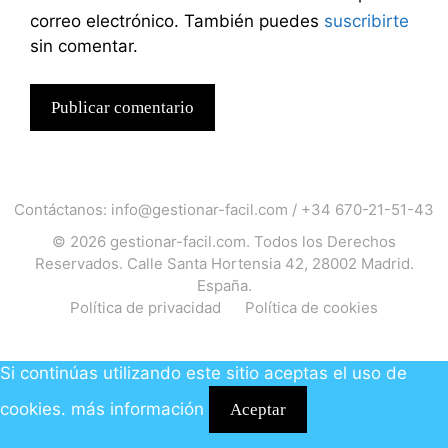
correo electrónico. También puedes
suscribirte
sin comentar.
Contáctanos:
info@gestionar-facil.com
/
+34 670-21-51-43
© 2026
gestionar-facil.com
. Todos los Derechos
Reservados. Calle Santa Hortensia 42, 28002 Madrid.
España.
Política de privacidad
Política de cookies
Si continúas utilizando este sitio aceptas el uso de
cookies.
más información
Aceptar