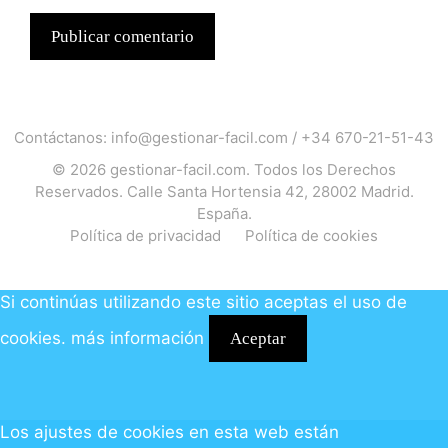
Contáctanos:
info@gestionar-facil.com
/
+34 670-21-51-43
© 2026
gestionar-facil.com
. Todos los Derechos
Reservados. Calle Santa Hortensia 42, 28002 Madrid.
España.
Política de privacidad
Política de cookies
Si continúas utilizando este sitio aceptas el uso de
cookies.
más información
Aceptar
Los ajustes de cookies en esta web están