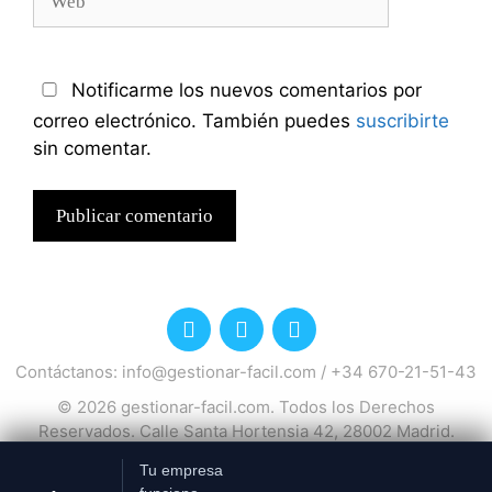
Notificarme los nuevos comentarios por
correo electrónico. También puedes
suscribirte
sin comentar.
Contáctanos:
info@gestionar-facil.com
/
+34 670-21-51-43
© 2026
gestionar-facil.com
. Todos los Derechos
Reservados. Calle Santa Hortensia 42, 28002 Madrid.
España.
Tu empresa
Política de privacidad
Política de cookies
Si continúas utilizando este