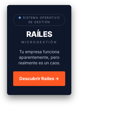
●
SISTEMA OPERATIVO
DE GESTIÓN
RAÍLES
MICROGESTIÓN
Tu empresa funciona
aparentemente, pero
realmente es un caos.
Descubrir Raíles →