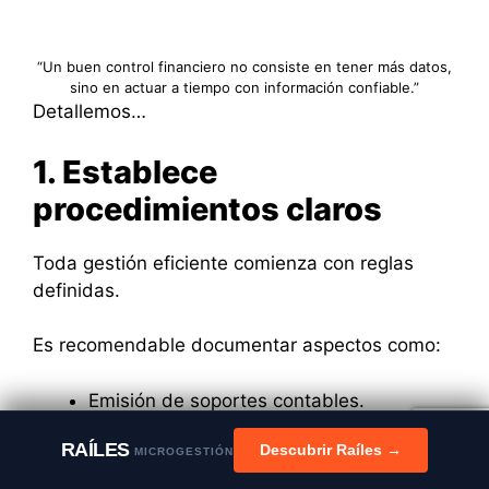
“Un buen control financiero no consiste en tener más datos,
sino en actuar a tiempo con información confiable.”
Detallemos…
1. Establece
procedimientos claros
Toda gestión eficiente comienza con reglas
definidas.
Es recomendable documentar aspectos como:
Emisión de soportes contables.
Plazos de cobro y pago.
RAÍLES
Descubrir Raíles →
Gestión de vencimientos.
MICROGESTIÓN
Tratamiento de incidencias y demora.