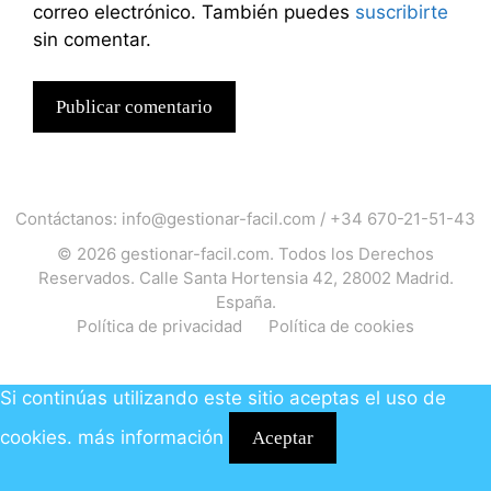
correo electrónico. También puedes
suscribirte
sin comentar.
Contáctanos:
info@gestionar-facil.com
/
+34 670-21-51-43
© 2026
gestionar-facil.com
. Todos los Derechos
Reservados. Calle Santa Hortensia 42, 28002 Madrid.
España.
Política de privacidad
Política de cookies
Si continúas utilizando este sitio aceptas el uso de
cookies.
más información
Aceptar