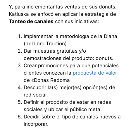
Y, para incrementar las ventas de sus donuts,
Katiuska se enfocó en aplicar la estrategia de
Tanteo de canales
con sus iniciativas:
Implementar la metodología de la Diana
(del libro Traction).
Dar muestras gratuitas y/o
demostraciones del producto: donuts.
Crear promociones para que potenciales
clientes conozcan la
propuesta de valor
de «Donas Redoma
Descubrir la(s) mejor(es) opción(es) de
red social.
Definir el propósito de estar en redes
sociales y ubicar el público meta.
Decidir sobre el tipo de canales nuevos a
incorporar.