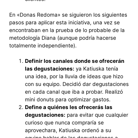
En «Donas Redoma» se siguieron los siguientes
pasos para aplicar esta iniciativa, una vez se
encontraban en la prueba de lo probable de la
metodología Diana (aunque podría hacerse
totalmente independiente).
Definir los canales donde se ofrecerán
las degustaciones:
ya Katiuska tenía
una idea, por la lluvia de ideas que hizo
con su equipo. Decidió dar degustaciones
en cada canal que iba a probar. Realizó
mini donuts para optimizar gastos.
Define a quiénes les ofrecerás las
degustaciones:
para evitar que cualquier
curioso que nunca compraría se
aprovechara, Katiuska ordenó a su