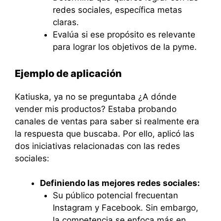
redes sociales, específica metas
claras.
Evalúa si ese propósito es relevante
para lograr los objetivos de la pyme.
Ejemplo de aplicación
Katiuska, ya no se preguntaba ¿A dónde
vender mis productos? Estaba probando
canales de ventas para saber si realmente era
la respuesta que buscaba. Por ello, aplicó las
dos iniciativas relacionadas con las redes
sociales:
Definiendo las mejores redes sociales:
Su público potencial frecuentan
Instagram y Facebook. Sin embargo,
la competencia se enfoca más en