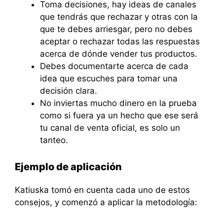
Toma decisiones, hay ideas de canales
que tendrás que rechazar y otras con la
que te debes arriesgar, pero no debes
aceptar o rechazar todas las respuestas
acerca de dónde vender tus productos.
Debes documentarte acerca de cada
idea que escuches para tomar una
decisión clara.
No inviertas mucho dinero en la prueba
como si fuera ya un hecho que ese será
tu canal de venta oficial, es solo un
tanteo.
Ejemplo de aplicación
Katiuska tomó en cuenta cada uno de estos
consejos, y comenzó a aplicar la metodología: