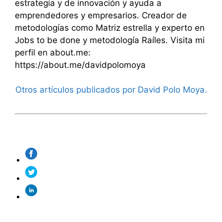
estrategia y de innovación y ayuda a
emprendedores y empresarios. Creador de
metodologías como Matriz estrella y experto en
Jobs to be done y metodología Raíles. Visita mi
perfil en about.me:
https://about.me/davidpolomoya
Otros artículos publicados por David Polo Moya.