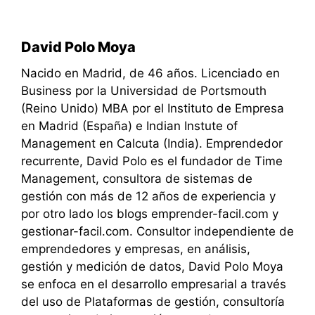
David Polo Moya
Nacido en Madrid, de 46 años. Licenciado en
Business por la Universidad de Portsmouth
(Reino Unido) MBA por el Instituto de Empresa
en Madrid (España) e Indian Instute of
Management en Calcuta (India). Emprendedor
recurrente, David Polo es el fundador de Time
Management, consultora de sistemas de
gestión con más de 12 años de experiencia y
por otro lado los blogs emprender-facil.com y
gestionar-facil.com. Consultor independiente de
emprendedores y empresas, en análisis,
gestión y medición de datos, David Polo Moya
se enfoca en el desarrollo empresarial a través
del uso de Plataformas de gestión, consultoría