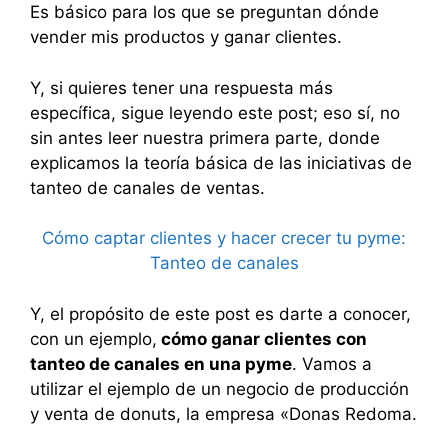
Es básico para los que se preguntan dónde
vender mis productos y ganar clientes.
Y, si quieres tener una respuesta más
específica, sigue leyendo este post; eso sí, no
sin antes leer nuestra primera parte, donde
explicamos la teoría básica de las iniciativas de
tanteo de canales de ventas.
Cómo captar clientes y hacer crecer tu pyme:
Tanteo de canales
Y, el propósito de este post es darte a conocer,
con un ejemplo,
cómo ganar clientes con
tanteo de canales en una pyme
. Vamos a
utilizar el ejemplo de un negocio de producción
y venta de donuts, la empresa «Donas Redoma.