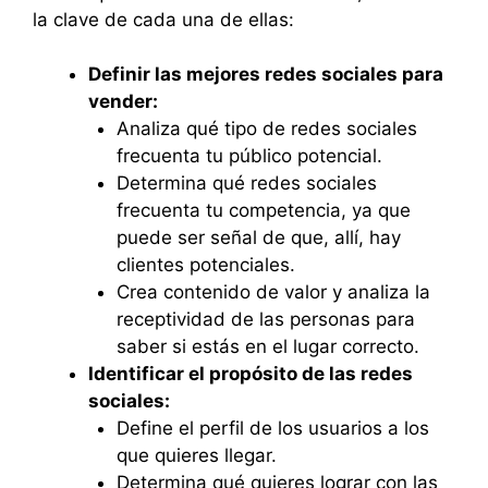
la clave de cada una de ellas:
Definir las mejores redes sociales para
vender:
Analiza qué tipo de redes sociales
frecuenta tu público potencial.
Determina qué redes sociales
frecuenta tu competencia, ya que
puede ser señal de que, allí, hay
clientes potenciales.
Crea contenido de valor y analiza la
receptividad de las personas para
saber si estás en el lugar correcto.
Identificar el propósito de las redes
sociales:
Define el perfil de los usuarios a los
que quieres llegar.
Determina qué quieres lograr con las