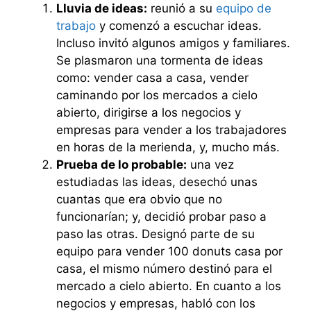
Lluvia de ideas:
reunió a su
equipo de
trabajo
y comenzó a escuchar ideas.
Incluso invitó algunos amigos y familiares.
Se plasmaron una tormenta de ideas
como: vender casa a casa, vender
caminando por los mercados a cielo
abierto, dirigirse a los negocios y
empresas para vender a los trabajadores
en horas de la merienda, y, mucho más.
Prueba de lo probable:
una vez
estudiadas las ideas, desechó unas
cuantas que era obvio que no
funcionarían; y, decidió probar paso a
paso las otras. Designó parte de su
equipo para vender 100 donuts casa por
casa, el mismo número destinó para el
mercado a cielo abierto. En cuanto a los
negocios y empresas, habló con los