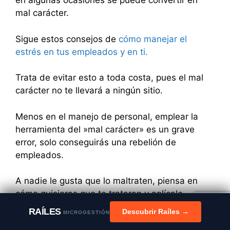
en algunas ocasiones se puede convertir en
mal carácter.
Sigue estos consejos de
cómo manejar el
estrés en tus empleados y en ti.
Trata de evitar esto a toda costa, pues el mal
carácter no te llevará a ningún sitio.
Menos en el manejo de personal, emplear la
herramienta del »mal carácter» es un grave
error, solo conseguirás una rebelión de
empleados.
A nadie le gusta que lo maltraten, piensa en
cómo quisieras que te trataran y aplícalo.
RAÍLES
Descubrir Raíles →
MICROGESTIÓN
Si quieres cultivar un buen ambiente laboral