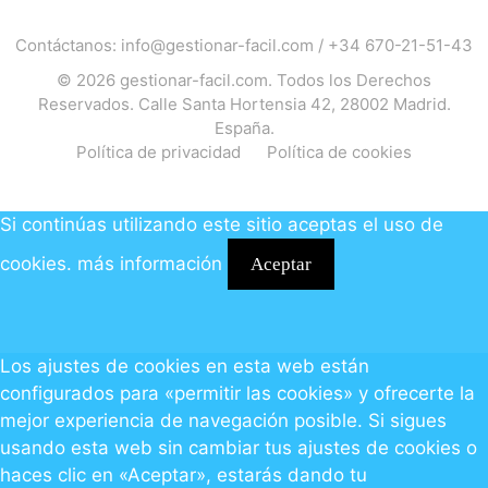
Contáctanos:
info@gestionar-facil.com
/
+34 670-21-51-43
© 2026
gestionar-facil.com
. Todos los Derechos
Reservados. Calle Santa Hortensia 42, 28002 Madrid.
España.
Política de privacidad
Política de cookies
Si continúas utilizando este sitio aceptas el uso de
cookies.
más información
Aceptar
Los ajustes de cookies en esta web están
configurados para «permitir las cookies» y ofrecerte la
mejor experiencia de navegación posible. Si sigues
usando esta web sin cambiar tus ajustes de cookies o
haces clic en «Aceptar», estarás dando tu