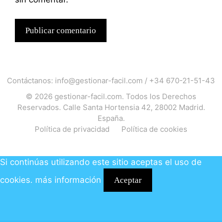
Contáctanos:
info@gestionar-facil.com
/
+34 670-21-51-43
© 2026
gestionar-facil.com
. Todos los Derechos
Reservados. Calle Santa Hortensia 42, 28002 Madrid.
España.
Política de privacidad
Política de cookies
Si continúas utilizando este sitio aceptas el uso de
cookies.
más información
Aceptar