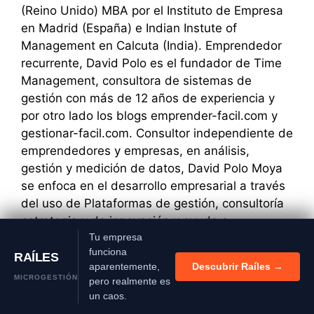
(Reino Unido) MBA por el Instituto de Empresa
en Madrid (España) e Indian Instute of
Management en Calcuta (India). Emprendedor
recurrente, David Polo es el fundador de Time
Management, consultora de sistemas de
gestión con más de 12 años de experiencia y
por otro lado los blogs emprender-facil.com y
gestionar-facil.com. Consultor independiente de
emprendedores y empresas, en análisis,
gestión y medición de datos, David Polo Moya
se enfoca en el desarrollo empresarial a través
del uso de Plataformas de gestión, consultoría
estrategia y de innovación y ayuda a
emprendedores y empresarios. Creador de
Tu empresa
Si continúas utilizando este
funciona
sitio aceptas el uso de
metodologías como Matriz estrella y experto en
RAÍLES
cookies.
más información
aparentemente,
Descubrir Raíles →
Jobs to be done y metodología Raíles. Visita mi
Aceptar
MICROGESTIÓN
pero realmente es
perfil en about.me:
un caos.
https://about.me/davidpolomoya