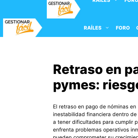
RAÍLES
FOR
Saltar
al
contenido
RAÍLES
FORO
Retraso en p
pymes: riesg
El retraso en pago de nóminas en
inestabilidad financiera dentro 
a tener dificultades para cumplir 
enfrenta problemas operativos inm
pueden comprometer su crecimien