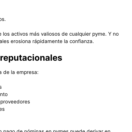
os.
e los activos más valiosos de cualquier pyme. Y no
iales erosiona rápidamente la confianza.
 reputacionales
a de la empresa:
s
ento
n proveedores
es
 en pago de nóminas en pymes puede derivar en