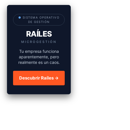
●
SISTEMA OPERATIVO
DE GESTIÓN
RAÍLES
MICROGESTIÓN
Tu empresa funciona
aparentemente, pero
realmente es un caos.
Descubrir Raíles →