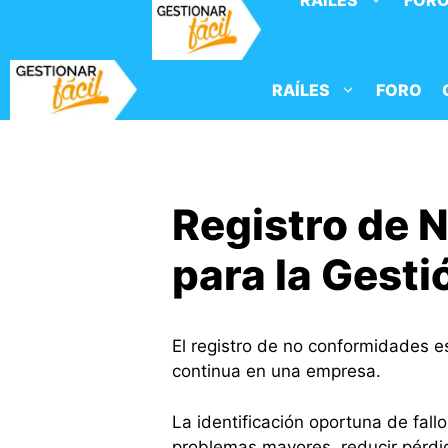
RAÍLES
FOR
Saltar
al
contenido
RAÍLES
FORO
Registro de 
para la Gesti
El registro de no conformidades es
continua en una empresa.
La identificación oportuna de fal
problemas mayores, reducir pérdid