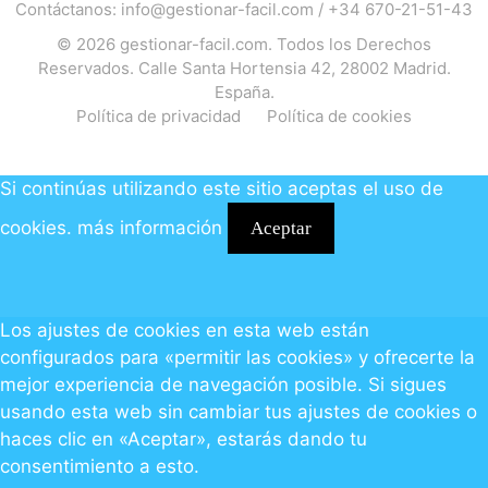
Contáctanos:
info@gestionar-facil.com
/
+34 670-21-51-43
© 2026
gestionar-facil.com
. Todos los Derechos
Reservados. Calle Santa Hortensia 42, 28002 Madrid.
España.
Política de privacidad
Política de cookies
Si continúas utilizando este sitio aceptas el uso de
cookies.
más información
Aceptar
Los ajustes de cookies en esta web están
configurados para «permitir las cookies» y ofrecerte la
mejor experiencia de navegación posible. Si sigues
usando esta web sin cambiar tus ajustes de cookies o
haces clic en «Aceptar», estarás dando tu
consentimiento a esto.