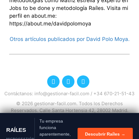
metodologías como Matriz estrella y experto en
Jobs to be done y metodología Raíles. Visita mi
perfil en about.me:
https://about.me/davidpolomoya
Otros artículos publicados por David Polo Moya.
Contáctanos:
info@gestionar-facil.com
/
+34 670-21-51-43
© 2026
gestionar-facil.com
. Todos los Derechos
Reservados. Calle Santa Hortensia 42, 28002 Madrid.
España.
Tu empresa
Política de privacidad
Política de cookies
Si continúas utilizando este
funciona
sitio aceptas el uso de
RAÍLES
cookies.
más información
aparentemente,
Descubrir Raíles →
MICROGESTIÓN