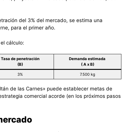
tración del 3% del mercado, se estima una
rne, para el primer año.
el cálculo:
Tasa de penetración
Demanda estimada
(B)
( A x B)
3%
7.500 kg
ultán de las Carnes» puede establecer metas de
 estrategia comercial acorde (en los próximos pasos
 mercado