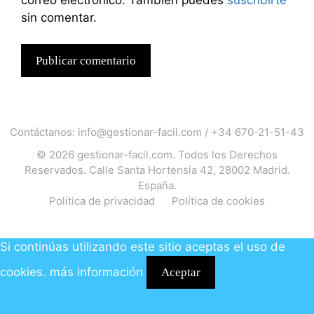
sin comentar.
Contáctanos:
info@gestionar-facil.com
/
+34 670-21-51-43
© 2026
gestionar-facil.com
. Todos los Derechos
Reservados. Calle Santa Hortensia 42, 28002 Madrid.
España.
Política de privacidad
Política de cookies
Si continúas utilizando este sitio aceptas el uso de
cookies.
más información
Aceptar