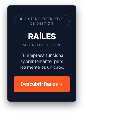
●
SISTEMA OPERATIVO
DE GESTIÓN
RAÍLES
MICROGESTIÓN
Tu empresa funciona
aparentemente, pero
realmente es un caos.
Descubrir Raíles →