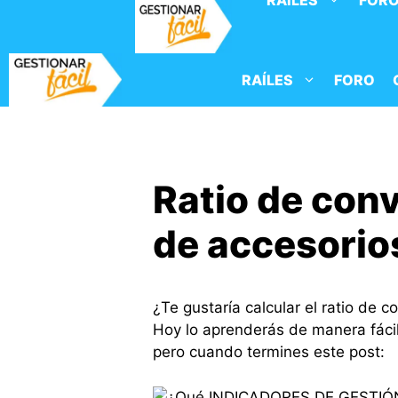
RAÍLES
FOR
Saltar
al
contenido
RAÍLES
FORO
Ratio de con
de accesorio
¿Te gustaría calcular el ratio de 
Hoy lo aprenderás de manera fáci
pero cuando termines este post: