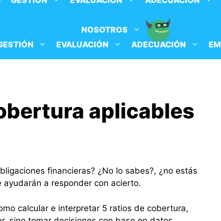
O
GESTIÓN
EVALUACIÓN
ADECUACIÓN
NOSOTROS
GESTIÓN
EVALUACIÓN
ADECUACIÓN
EM
obertura aplicables
ligaciones financieras? ¿No lo sabes?, ¿no estás
e ayudarán a responder con acierto.
mo calcular e interpretar 5 ratios de cobertura,
r, sino tomar decisiones con base en datos