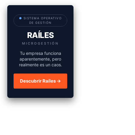
●
SISTEMA OPERATIVO
DE GESTIÓN
RAÍLES
MICROGESTIÓN
Tu empresa funciona
aparentemente, pero
realmente es un caos.
Descubrir Raíles →