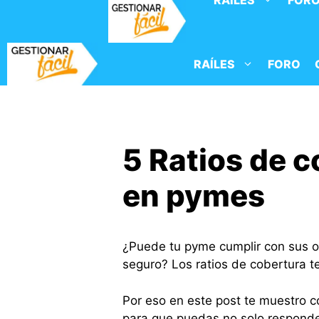
RAÍLES
FOR
Saltar
al
contenido
RAÍLES
FORO
5 Ratios de c
en pymes
¿Puede tu pyme cumplir con sus ob
seguro? Los ratios de cobertura t
Por eso en este post te muestro co
para que puedas no solo responde