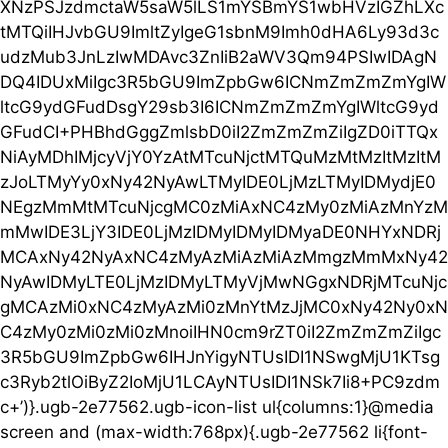
XNzPSJzdmctaW5saW5lLS1mYSBmYS1wbHVzIGZhLXc
tMTQiIHJvbGU9ImltZyIgeG1sbnM9Imh0dHA6Ly93d3c
udzMub3JnLzIwMDAvc3ZnIiB2aWV3Qm94PSIwIDAgN
DQ4IDUxMiIgc3R5bGU9ImZpbGw6ICNmZmZmZmYgIW
ltcG9ydGFudDsgY29sb3I6ICNmZmZmZmYgIWltcG9yd
GFudCI+PHBhdGggZmlsbD0iI2ZmZmZmZiIgZD0iTTQx
NiAyMDhIMjcyVjY0YzAtMTcuNjctMTQuMzMtMzItMzItM
zJoLTMyYy0xNy42NyAwLTMyIDE0LjMzLTMyIDMydjE0
NEgzMmMtMTcuNjcgMC0zMiAxNC4zMy0zMiAzMnYzM
mMwIDE3LjY3IDE0LjMzIDMyIDMyIDMyaDE0NHYxNDRj
MCAxNy42NyAxNC4zMyAzMiAzMiAzMmgzMmMxNy42
NyAwIDMyLTE0LjMzIDMyLTMyVjMwNGgxNDRjMTcuNjc
gMCAzMi0xNC4zMyAzMi0zMnYtMzJjMC0xNy42Ny0xN
C4zMy0zMi0zMi0zMnoiIHN0cm9rZT0iI2ZmZmZmZiIgc
3R5bGU9ImZpbGw6IHJnYigyNTUsIDI1NSwgMjU1KTsg
c3Ryb2tlOiByZ2IoMjU1LCAyNTUsIDI1NSk7Ii8+PC9zdm
c+’)}.ugb-2e77562.ugb-icon-list ul{columns:1}@media
screen and (max-width:768px){.ugb-2e77562 li{font-