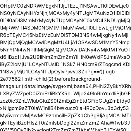
OHptMC0zNDRWMEgxNTJjLTEzLjI1NSAwLTI0IDEwLjc0
NS0yNCAyNHYzNjhjMCAxMy4yNTUgMTAuNzQ1IDI0IDI
0IDI0aDI3MmMxMy4yNTUgMCAyNC0xMC43NDUgMjQ
tMjRWMTI4SDM0NGMtMTMuMiAwLTI0LTEwLjgtMjQtMj
R6bTEyMC45NzEtMzEuMDI5TDM3NS4wMjkgNy4wMjl
BMjQgMjQgMCAwIDAgMzU4LjA1OSAwSDM1MnY5Nmg
5NnYtNi4wNTlhMjQgMjQgMCAwIDAtNy4wMjktMTYuOT
d6IiBzdHJva2U9IiNmZmZmZmYiIHN0eWxlPSJmaWxsO
iByZ2IoMjU1LCAyNTUsIDI1NSk7IHN0cm9rZTogcmdiKDI
1NSwgMjU1LCAyNTUpOyIvPjwvc3ZnPg==’)}.ugb-
2e77562 li:nth-child(2):before{background-
image:url(‘data:image/svg+xml;base64,PHN2ZyBkYXRh
LXByZWZpeD0iZmFzIiBkYXRhLWljb249InRhYmxlIiBjbGF
zcz0ic3ZnLWlubGluZS0tZmEgZmEtdGFibGUgZmEtdy0
xNiIgcm9sZT0iaW1nIiB4bWxucz0iaHR0cDovL3d3dy53
My5vcmcvMjAwMC9zdmciIHZpZXdCb3g9IjAgMCA1MTI
gNTEyIiBzdHlsZT0iZmlsbDogI2ZmZmZmZiAhaW1wb3J
0YW50OyBjb2xvcjogI2ZmZmZmZiAhaW1wb3J0YW50Ij