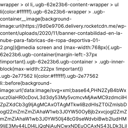
wrapper > ol li,.ugb-62e23b6-content-wrapper > ul
li{color:#ffffff}.ugb-62e23b6-wrapper > .ugb-
container__image{background-
image:url(https://9d0e9706.delivery.rocketcdn.me/wp-
content/uploads/2020/11/banner-contabilidad-en-la-
nube-para-fabricas-de-ropa-deportiva-01-
2.png)}@media screen and (max-width:768px){.ugb-
62e23b6.ugb-container{margin-left:-37px
!important}.ugb-62e23b6.ugb-container > .ugb-inner-
block{max-width:222px !important}}
.ugb-2e77562 li{color:#ffffff}.ugb-2e77562
li::before{background-
image:url(‘data:image/svg+xml;base64,PHN2ZyB4bWx
ucz0iaHR0cDovL3d3dy53My5vcmcvMjAwMC9zdmciIH
ZpZXdCb3g9IjAgMCAxOTAgMTkwIiBzdHlsZT0iZmlsbD
ogI2ZmZmZmZiAhaW1wb3J0YW50OyBjb2xvcjogI2ZmZ
mZmZiAhaW1wb3J0YW50Ij48cG9seWdvbiBwb2ludHM
9IjE3My44LDI4LjQgNjAuNCwxNDEuOCAxNS43LDk3LjI