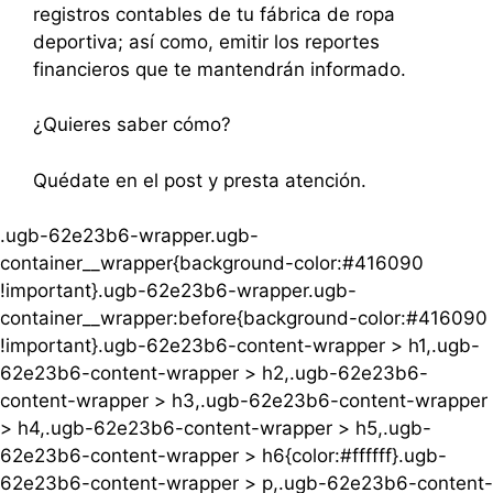
registros contables de tu fábrica de ropa
deportiva; así como, emitir los reportes
financieros que te mantendrán informado.
¿Quieres saber cómo?
Quédate en el post y presta atención.
.ugb-62e23b6-wrapper.ugb-
container__wrapper{background-color:#416090
!important}.ugb-62e23b6-wrapper.ugb-
container__wrapper:before{background-color:#416090
!important}.ugb-62e23b6-content-wrapper > h1,.ugb-
62e23b6-content-wrapper > h2,.ugb-62e23b6-
content-wrapper > h3,.ugb-62e23b6-content-wrapper
> h4,.ugb-62e23b6-content-wrapper > h5,.ugb-
62e23b6-content-wrapper > h6{color:#ffffff}.ugb-
62e23b6-content-wrapper > p,.ugb-62e23b6-content-