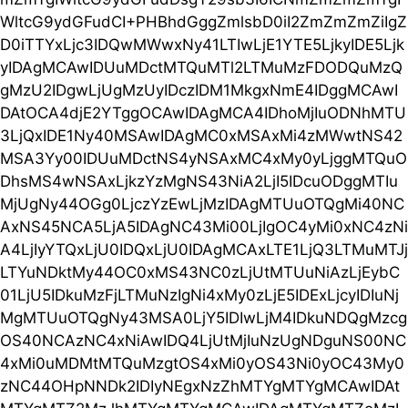
WltcG9ydGFudCI+PHBhdGggZmlsbD0iI2ZmZmZmZiIgZ
D0iTTYxLjc3IDQwMWwxNy41LTIwLjE1YTE5LjkyIDE5Ljk
yIDAgMCAwIDUuMDctMTQuMTl2LTMuMzFDODQuMzQ
gMzU2IDgwLjUgMzUyIDczIDM1MkgxNmE4IDggMCAwI
DAtOCA4djE2YTggOCAwIDAgMCA4IDhoMjIuODNhMTU
3LjQxIDE1Ny40MSAwIDAgMC0xMSAxMi4zMWwtNS42
MSA3Yy00IDUuMDctNS4yNSAxMC4xMy0yLjggMTQuO
DhsMS4wNSAxLjkzYzMgNS43NiA2LjI5IDcuODggMTIu
MjUgNy44OGg0LjczYzEwLjMzIDAgMTUuOTQgMi40NC
AxNS45NCA5LjA5IDAgNC43Mi00LjIgOC4yMi0xNC4zNi
A4LjIyYTQxLjU0IDQxLjU0IDAgMCAxLTE1LjQ3LTMuMTJj
LTYuNDktMy44OC0xMS43NC0zLjUtMTUuNiAzLjEybC
01LjU5IDkuMzFjLTMuNzIgNi4xMy0zLjE5IDExLjcyIDIuNj
MgMTUuOTQgNy43MSA0LjY5IDIwLjM4IDkuNDQgMzcg
OS40NCAzNC4xNiAwIDQ4LjUtMjIuNzUgNDguNS00NC
4xMi0uMDMtMTQuMzgtOS4xMi0yOS43Ni0yOC43My0
zNC44OHpNNDk2IDIyNEgxNzZhMTYgMTYgMCAwIDAt