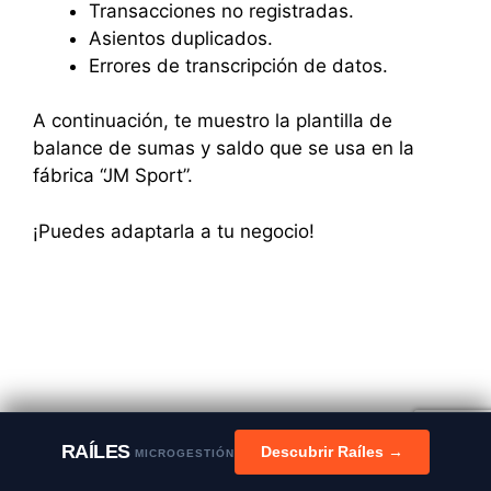
Transacciones no registradas.
Asientos duplicados.
Errores de transcripción de datos.
A continuación, te muestro la plantilla de
balance de sumas y saldo que se usa en la
fábrica “JM Sport”.
¡Puedes adaptarla a tu negocio!
Balance de sumas y saldos para una fábrica de
RAÍLES
Descubrir Raíles →
MICROGESTIÓN
ropa deportiva.