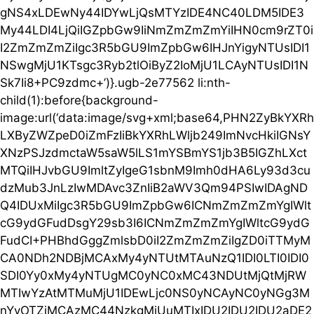
gNS4xLDEwNy44IDYwLjQsMTYzIDE4NC40LDM5IDE3
My44LDI4LjQiIGZpbGw9IiNmZmZmZmYiIHN0cm9rZT0i
I2ZmZmZmZiIgc3R5bGU9ImZpbGw6IHJnYigyNTUsIDI1
NSwgMjU1KTsgc3Ryb2tlOiByZ2IoMjU1LCAyNTUsIDI1N
Sk7Ii8+PC9zdmc+’)}.ugb-2e77562 li:nth-
child(1):before{background-
image:url(‘data:image/svg+xml;base64,PHN2ZyBkYXRh
LXByZWZpeD0iZmFzIiBkYXRhLWljb249ImNvcHkiIGNsY
XNzPSJzdmctaW5saW5lLS1mYSBmYS1jb3B5IGZhLXct
MTQiIHJvbGU9ImltZyIgeG1sbnM9Imh0dHA6Ly93d3cu
dzMub3JnLzIwMDAvc3ZnIiB2aWV3Qm94PSIwIDAgND
Q4IDUxMiIgc3R5bGU9ImZpbGw6ICNmZmZmZmYgIWlt
cG9ydGFudDsgY29sb3I6ICNmZmZmZmYgIWltcG9ydG
FudCI+PHBhdGggZmlsbD0iI2ZmZmZmZiIgZD0iTTMyM
CA0NDh2NDBjMCAxMy4yNTUtMTAuNzQ1IDI0LTI0IDI0
SDI0Yy0xMy4yNTUgMC0yNC0xMC43NDUtMjQtMjRW
MTIwYzAtMTMuMjU1IDEwLjc0NS0yNCAyNC0yNGg3M
nYyOTZjMCAzMC44NzkgMjUuMTIxIDU2IDU2IDU2aDE2