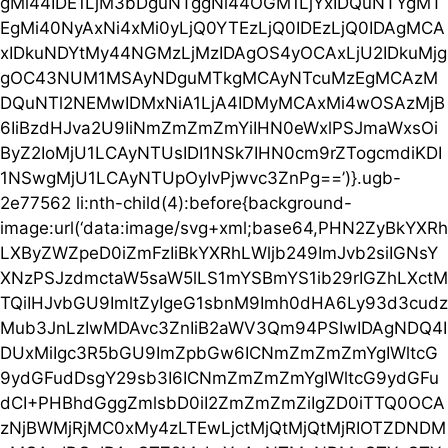
gMi44IDE1LjM3bDguNTggNi44OGM1LjYxIDQuNTYgMT
EgMi40NyAxNi4xMi0yLjQ0YTEzLjQ0IDEzLjQ0IDAgMCA
xIDkuNDYtMy44NGMzLjMzIDAgOS4yOCAxLjU2IDkuMjg
gOC43NUM1MSAyNDguMTkgMCAyNTcuMzEgMCAzM
DQuNTl2NEMwIDMxNiA1LjA4IDMyMCAxMi4wOSAzMjB
6IiBzdHJva2U9IiNmZmZmZmYiIHN0eWxlPSJmaWxsOi
ByZ2IoMjU1LCAyNTUsIDI1NSk7IHN0cm9rZTogcmdiKDI
1NSwgMjU1LCAyNTUpOyIvPjwvc3ZnPg==’)}.ugb-
2e77562 li:nth-child(4):before{background-
image:url(‘data:image/svg+xml;base64,PHN2ZyBkYXRh
LXByZWZpeD0iZmFzIiBkYXRhLWljb249ImJvb2siIGNsY
XNzPSJzdmctaW5saW5lLS1mYSBmYS1ib29rIGZhLXctM
TQiIHJvbGU9ImltZyIgeG1sbnM9Imh0dHA6Ly93d3cudz
Mub3JnLzIwMDAvc3ZnIiB2aWV3Qm94PSIwIDAgNDQ4I
DUxMiIgc3R5bGU9ImZpbGw6ICNmZmZmZmYgIWltcG
9ydGFudDsgY29sb3I6ICNmZmZmZmYgIWltcG9ydGFu
dCI+PHBhdGggZmlsbD0iI2ZmZmZmZiIgZD0iTTQ0OCA
zNjBWMjRjMC0xMy4zLTEwLjctMjQtMjQtMjRIOTZDNDM