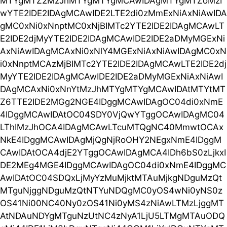
MTYgMTZ2MzJhMTYgMTYgMCAwIDAgMTYgMTZoMzI
wYTE2IDE2IDAgMCAwIDE2LTE2di0zMmExNiAxNiAwIDA
gMC0xNi0xNnptMC0xNjBIMTc2YTE2IDE2IDAgMCAwLT
E2IDE2djMyYTE2IDE2IDAgMCAwIDE2IDE2aDMyMGExNi
AxNiAwIDAgMCAxNi0xNlY4MGExNiAxNiAwIDAgMC0xN
i0xNnptMCAzMjBIMTc2YTE2IDE2IDAgMCAwLTE2IDE2dj
MyYTE2IDE2IDAgMCAwIDE2IDE2aDMyMGExNiAxNiAwI
DAgMCAxNi0xNnYtMzJhMTYgMTYgMCAwIDAtMTYtMT
Z6TTE2IDE2MGg2NGE4IDggMCAwIDAgOC04di0xNmE
4IDggMCAwIDAtOC04SDY0VjQwYTggOCAwIDAgMC04
LThIMzJhOCA4IDAgMCAwLTcuMTQgNC40MmwtOCAx
NkE4IDggMCAwIDAgMjQgNjRoOHY2NEgxNmE4IDggM
CAwIDAtOCA4djE2YTggOCAwIDAgMCA4IDh6bS0zLjkxI
DE2MEg4MGE4IDggMCAwIDAgOC04di0xNmE4IDggMC
AwIDAtOC04SDQxLjMyYzMuMjktMTAuMjkgNDguMzQt
MTguNjggNDguMzQtNTYuNDQgMC0yOS4wNi0yNS0z
OS41Ni00NC40Ny0zOS41Ni0yMS4zNiAwLTMzLjggMT
AtNDAuNDYgMTguNzUtNC4zNyA1LjU5LTMgMTAuODQ