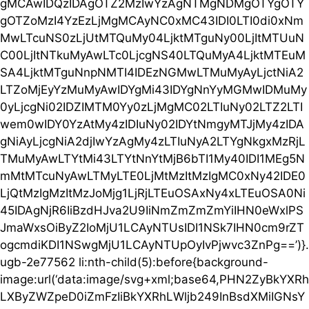
gMCAwIDQzIDAgOTZ2MzIwYzAgNTMgNDMgOTYgOTY
gOTZoMzI4YzEzLjMgMCAyNC0xMC43IDI0LTI0di0xNm
MwLTcuNS0zLjUtMTQuMy04LjktMTguNy00LjItMTUuN
C00LjItNTkuMyAwLTc0LjcgNS40LTQuMyA4LjktMTEuM
SA4LjktMTguNnpNMTI4IDEzNGMwLTMuMyAyLjctNiA2
LTZoMjEyYzMuMyAwIDYgMi43IDYgNnYyMGMwIDMuMy
0yLjcgNi02IDZIMTM0Yy0zLjMgMC02LTIuNy02LTZ2LTI
wem0wIDY0YzAtMy4zIDIuNy02IDYtNmgyMTJjMy4zIDA
gNiAyLjcgNiA2djIwYzAgMy4zLTIuNyA2LTYgNkgxMzRjL
TMuMyAwLTYtMi43LTYtNnYtMjB6bTI1My40IDI1MEg5N
mMtMTcuNyAwLTMyLTE0LjMtMzItMzIgMC0xNy42IDE0
LjQtMzIgMzItMzJoMjg1LjRjLTEuOSAxNy4xLTEuOSA0Ni
45IDAgNjR6IiBzdHJva2U9IiNmZmZmZmYiIHN0eWxlPS
JmaWxsOiByZ2IoMjU1LCAyNTUsIDI1NSk7IHN0cm9rZT
ogcmdiKDI1NSwgMjU1LCAyNTUpOyIvPjwvc3ZnPg==’)}.
ugb-2e77562 li:nth-child(5):before{background-
image:url(‘data:image/svg+xml;base64,PHN2ZyBkYXRh
LXByZWZpeD0iZmFzIiBkYXRhLWljb249InBsdXMiIGNsY