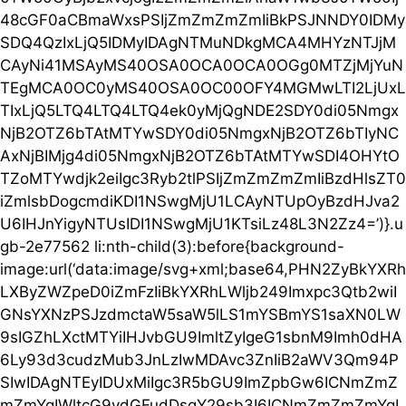
48cGF0aCBmaWxsPSIjZmZmZmZmIiBkPSJNNDY0IDMy
SDQ4QzIxLjQ5IDMyIDAgNTMuNDkgMCA4MHYzNTJjM
CAyNi41MSAyMS40OSA0OCA0OCA0OGg0MTZjMjYuN
TEgMCA0OC0yMS40OSA0OC00OFY4MGMwLTI2LjUxL
TIxLjQ5LTQ4LTQ4LTQ4ek0yMjQgNDE2SDY0di05Nmgx
NjB2OTZ6bTAtMTYwSDY0di05NmgxNjB2OTZ6bTIyNC
AxNjBIMjg4di05NmgxNjB2OTZ6bTAtMTYwSDI4OHYtO
TZoMTYwdjk2eiIgc3Ryb2tlPSIjZmZmZmZmIiBzdHlsZT0
iZmlsbDogcmdiKDI1NSwgMjU1LCAyNTUpOyBzdHJva2
U6IHJnYigyNTUsIDI1NSwgMjU1KTsiLz48L3N2Zz4=’)}.u
gb-2e77562 li:nth-child(3):before{background-
image:url(‘data:image/svg+xml;base64,PHN2ZyBkYXRh
LXByZWZpeD0iZmFzIiBkYXRhLWljb249Imxpc3Qtb2wiI
GNsYXNzPSJzdmctaW5saW5lLS1mYSBmYS1saXN0LW
9sIGZhLXctMTYiIHJvbGU9ImltZyIgeG1sbnM9Imh0dHA
6Ly93d3cudzMub3JnLzIwMDAvc3ZnIiB2aWV3Qm94P
SIwIDAgNTEyIDUxMiIgc3R5bGU9ImZpbGw6ICNmZmZ
mZmYgIWltcG9ydGFudDsgY29sb3I6ICNmZmZmZmYgI