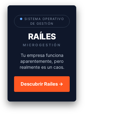
●
SISTEMA OPERATIVO
DE GESTIÓN
RAÍLES
MICROGESTIÓN
Tu empresa funciona
aparentemente, pero
realmente es un caos.
Descubrir Raíles →