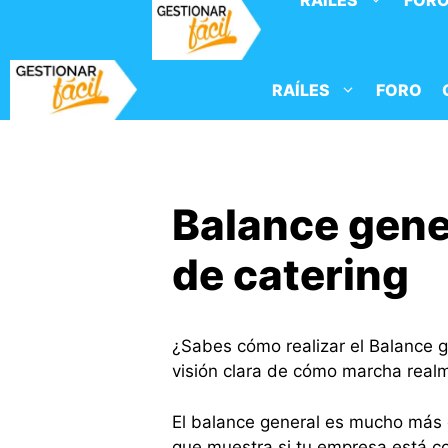
RAÍLES
FOR
Saltar
al
contenido
RAÍLES
FORO
Balance gene
de catering
¿Sabes cómo realizar el Balance g
visión clara de cómo marcha real
El balance general es mucho más 
que muestra si tu empresa está co