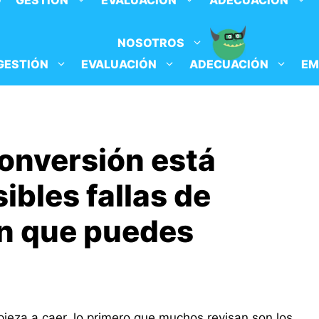
O
GESTIÓN
EVALUACIÓN
ADECUACIÓN
NOSOTROS
GESTIÓN
EVALUACIÓN
ADECUACIÓN
EM
conversión está
bles fallas de
n que puedes
ieza a caer, lo primero que muchos revisan son los