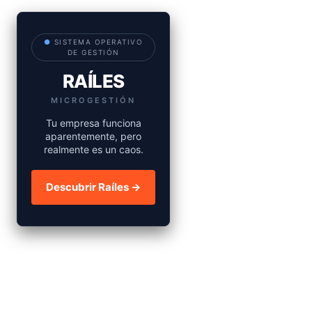
●
SISTEMA OPERATIVO
DE GESTIÓN
RAÍLES
MICROGESTIÓN
Tu empresa funciona
aparentemente, pero
realmente es un caos.
Descubrir Raíles →