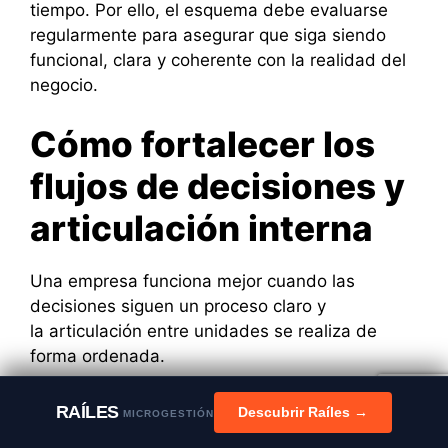
tiempo. Por ello, el esquema debe evaluarse
regularmente para asegurar que siga siendo
funcional, clara y coherente con la realidad del
negocio.
Cómo fortalecer los
flujos de decisiones y
articulación interna
Una empresa funciona mejor cuando las
decisiones siguen un proceso claro y
la articulación entre unidades se realiza de
forma ordenada.
Fortalecer estos flujos ayuda a reducir
RAÍLES
Descubrir Raíles →
MICROGESTIÓN
ambigüedades, optimizar recursos y mantener