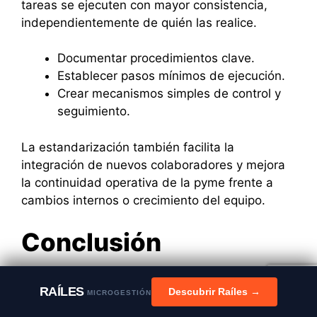
tareas se ejecuten con mayor consistencia,
independientemente de quién las realice.
Documentar procedimientos clave.
Establecer pasos mínimos de ejecución.
Crear mecanismos simples de control y
seguimiento.
La estandarización también facilita la
integración de nuevos colaboradores y mejora
la continuidad operativa de la pyme frente a
cambios internos o crecimiento del equipo.
Conclusión
La delegación en una pyme no debe
RAÍLES
Descubrir Raíles →
MICROGESTIÓN
entenderse solo como repartir tareas; es una
herramienta clave para mantener el control y