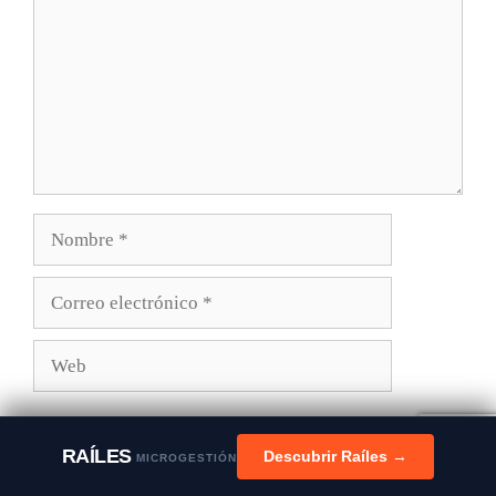
Nombre
Correo
electrónico
Web
El periodo de verificación de reCAPTCHA ha
RAÍLES
Descubrir Raíles →
MICROGESTIÓN
caducado. Por favor, recarga la página.