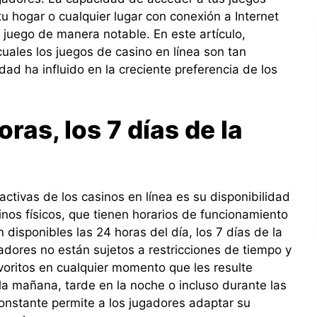
u hogar o cualquier lugar con conexión a Internet
 juego de manera notable. En este artículo,
uales los juegos de casino en línea son tan
d ha influido en la creciente preferencia de los
ras, los 7 días de la
activas de los casinos en línea es su disponibilidad
inos físicos, que tienen horarios de funcionamiento
n disponibles las 24 horas del día, los 7 días de la
adores no están sujetos a restricciones de tiempo y
voritos en cualquier momento que les resulte
a mañana, tarde en la noche o incluso durante las
constante permite a los jugadores adaptar su