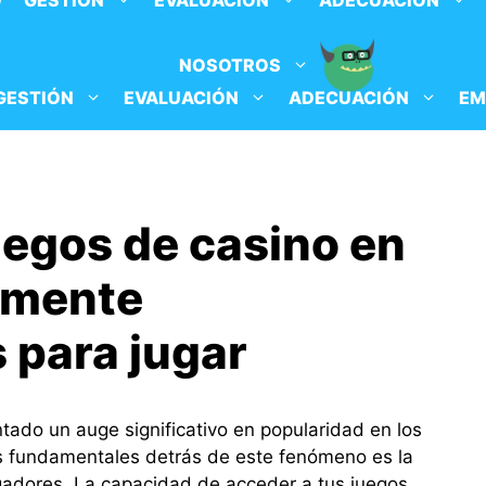
O
GESTIÓN
EVALUACIÓN
ADECUACIÓN
NOSOTROS
GESTIÓN
EVALUACIÓN
ADECUACIÓN
EM
uegos de casino en
almente
 para jugar
tado un auge significativo en popularidad en los
es fundamentales detrás de este fenómeno es la
gadores. La capacidad de acceder a tus juegos