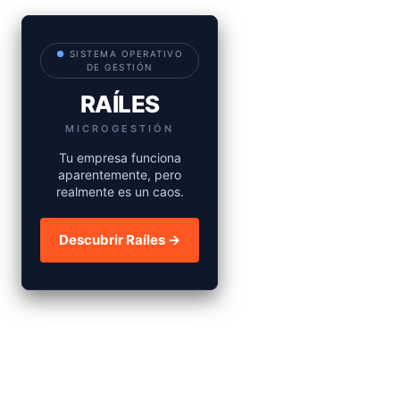
●
SISTEMA OPERATIVO
DE GESTIÓN
RAÍLES
MICROGESTIÓN
Tu empresa funciona
aparentemente, pero
realmente es un caos.
Descubrir Raíles →