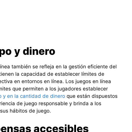
po y dinero
ínea también se refleja en la gestión eficiente del
tienen la capacidad de establecer límites de
tiva en entornos en línea. Los juegos en línea
ímites que permiten a los jugadores establecer
o y en la cantidad de dinero
que están dispuestos
iencia de juego responsable y brinda a los
 sus hábitos de juego.
ensas accesibles