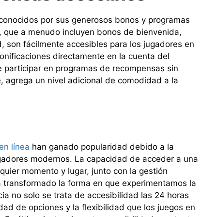
 conocidos por sus generosos bonos y programas
, que a menudo incluyen bonos de bienvenida,
d, son fácilmente accesibles para los jugadores en
bonificaciones directamente en la cuenta del
de participar en programas de recompensas sin
, agrega un nivel adicional de comodidad a la
en línea
han ganado popularidad debido a la
ugadores modernos. La capacidad de acceder a una
quier momento y lugar, junto con la gestión
 ha transformado la forma en que experimentamos la
ia no solo se trata de accesibilidad las 24 horas
idad de opciones y la flexibilidad que los juegos en