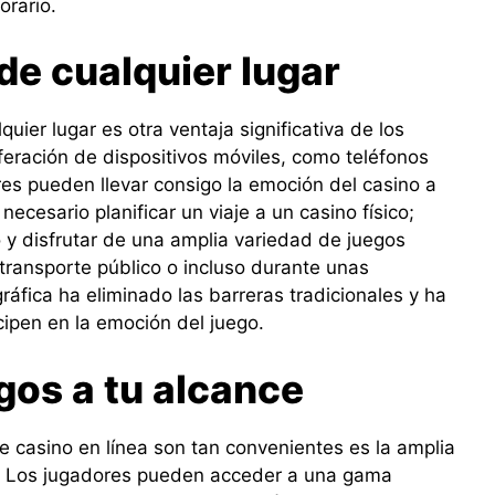
orario.
e cualquier lugar
uier lugar es otra ventaja significativa de los
liferación de dispositivos móviles, como teléfonos
ores pueden llevar consigo la emoción del casino a
ecesario planificar un viaje a un casino físico;
 y disfrutar de una amplia variedad de juegos
transporte público o incluso durante unas
ráfica ha eliminado las barreras tradicionales y ha
cipen en la emoción del juego.
gos a tu alcance
de casino en línea son tan convenientes es la amplia
s. Los jugadores pueden acceder a una gama