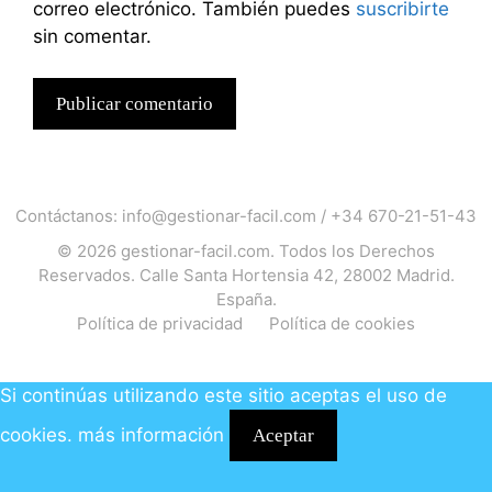
correo electrónico. También puedes
suscribirte
sin comentar.
Contáctanos:
info@gestionar-facil.com
/
+34 670-21-51-43
© 2026
gestionar-facil.com
. Todos los Derechos
Reservados. Calle Santa Hortensia 42, 28002 Madrid.
España.
Política de privacidad
Política de cookies
Si continúas utilizando este sitio aceptas el uso de
cookies.
más información
Aceptar