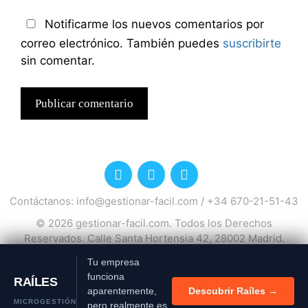
Notificarme los nuevos comentarios por
correo electrónico. También puedes
suscribirte
sin comentar.
Contáctanos:
info@gestionar-facil.com
/
+34 670-21-51-43
© 2026
gestionar-facil.com
. Todos los Derechos
Reservados. Calle Santa Hortensia 42, 28002 Madrid.
España.
Tu empresa
Política de privacidad
Política de cookies
funciona
RAÍLES
aparentemente,
Descubrir Raíles →
MICROGESTIÓN
pero realmente es